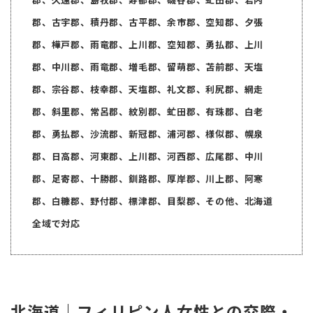
郡、古宇郡、積丹郡、古平郡、余市郡、空知郡、夕張
郡、樺戸郡、雨竜郡、上川郡、空知郡、勇払郡、上川
郡、中川郡、雨竜郡、増毛郡、留萌郡、苫前郡、天塩
郡、宗谷郡、枝幸郡、天塩郡、礼文郡、利尻郡、網走
郡、斜里郡、常呂郡、紋別郡、虻田郡、有珠郡、白老
郡、勇払郡、沙流郡、新冠郡、浦河郡、様似郡、幌泉
郡、日高郡、河東郡、上川郡、河西郡、広尾郡、中川
郡、足寄郡、十勝郡、釧路郡、厚岸郡、川上郡、阿寒
郡、白糠郡、野付郡、標津郡、目梨郡、その他、北海道
全域で対応
北海道｜フィリピン人女性との交際・