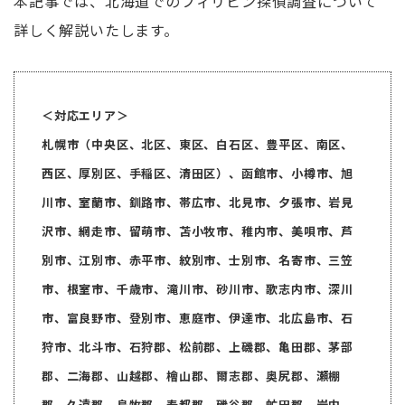
本記事では、北海道でのフィリピン探偵調査について
詳しく解説いたします。
＜対応エリア＞
札幌市（中央区、北区、東区、白石区、豊平区、南区、
西区、厚別区、手稲区、清田区）、函館市、小樽市、旭
川市、室蘭市、釧路市、帯広市、北見市、夕張市、岩見
沢市、網走市、留萌市、苫小牧市、稚内市、美唄市、芦
別市、江別市、赤平市、紋別市、士別市、名寄市、三笠
市、根室市、千歳市、滝川市、砂川市、歌志内市、深川
市、富良野市、登別市、恵庭市、伊達市、北広島市、石
狩市、北斗市、石狩郡、松前郡、上磯郡、亀田郡、茅部
郡、二海郡、山越郡、檜山郡、爾志郡、奥尻郡、瀬棚
郡、久遠郡、島牧郡、寿都郡、磯谷郡、虻田郡、岩内