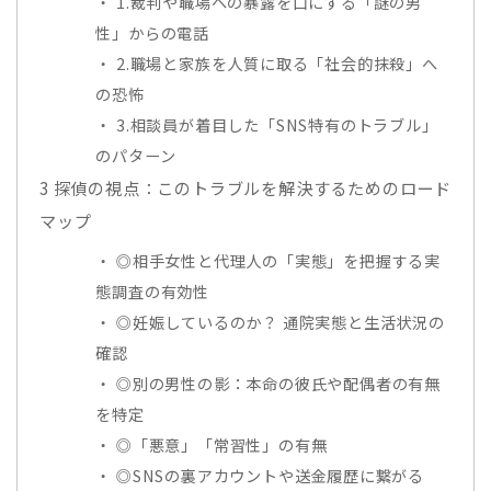
1.裁判や職場への暴露を口にする「謎の男
性」からの電話
2.職場と家族を人質に取る「社会的抹殺」へ
の恐怖
3.相談員が着目した「SNS特有のトラブル」
のパターン
3
探偵の視点：このトラブルを解決するためのロード
マップ
◎相手女性と代理人の「実態」を把握する実
態調査の有効性
◎妊娠しているのか？ 通院実態と生活状況の
確認
◎別の男性の影：本命の彼氏や配偶者の有無
を特定
◎「悪意」「常習性」の有無
◎SNSの裏アカウントや送金履歴に繋がる