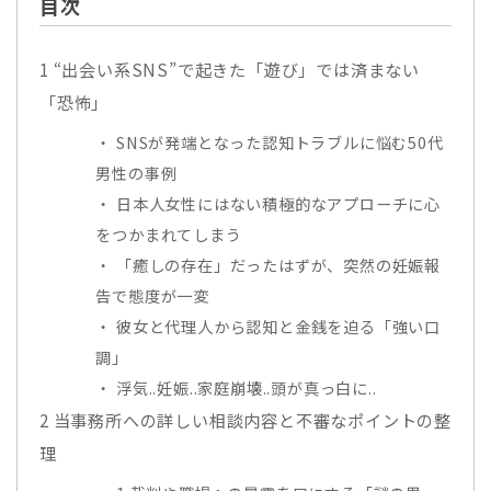
目次
1
“出会い系SNS”で起きた「遊び」では済まない
「恐怖」
SNSが発端となった認知トラブルに悩む50代
男性の事例
日本人女性にはない積極的なアプローチに心
をつかまれてしまう
「癒しの存在」だったはずが、突然の妊娠報
告で態度が一変
彼女と代理人から認知と金銭を迫る「強い口
調」
浮気..妊娠..家庭崩壊..頭が真っ白に..
2
当事務所への詳しい相談内容と不審なポイントの整
理